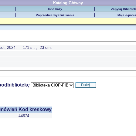
Katalog Główny
|
|
Inne bazy
Zapytaj Bibliote
|
|
Poprzednie wyszukiwania
Moja e-półk
t, 2024. -- 171 s.: ; 23 cm.
podbibliotekę
amówień
Kod kreskowy
44674