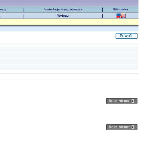
|
|
karza
Instrukcja wyszukiwania
Biblioteka
|
|
a
Wyloguj