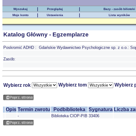
|
|
Wyszukaj
Przeglądaj
Bazy - zasób bilioteki
|
|
Moje konto
Ustawienia
Lista wyników
Katalog Główny - Egzemplarze
Poskromić ADHD : Gdańskie Wydawnictwo Psychologiczne sp. z o.o.: Sopo
Zasób:
Wybierz tom
Wybierz 
Wybierz rok
Opis
Termin zwrotu
Podbiblioteka
Sygnatura
Liczba z
-
Biblioteka CIOP-PIB
33406