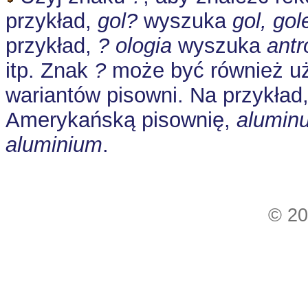
przykład,
gol?
wyszuka
gol, gol
przykład,
? ologia
wyszuka
antr
itp. Znak
?
może być również u
wariantów pisowni. Na przykład
Amerykańską pisownię,
alumin
aluminium
.
© 20