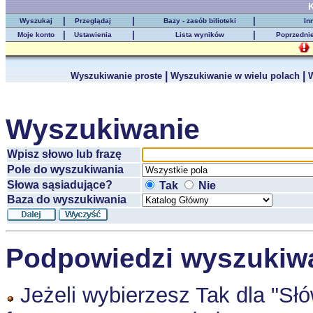
K
|
|
|
Wyszukaj
Przeglądaj
Bazy - zasób bilioteki
In
|
|
|
Moje konto
Ustawienia
Lista wyników
Poprzedni
|
|
Wyszukiwanie proste
Wyszukiwanie w wielu polach
W
Wyszukiwanie
Wpisz słowo lub frazę
Pole do wyszukiwania
Słowa sąsiadujące?
Tak
Nie
Baza do wyszukiwania
Podpowiedzi wyszukiw
Jeżeli wybierzesz Tak dla "Sł