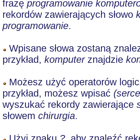
frazę
programowanie komputer
rekordów zawierających słowo
programowanie
.
Wpisane słowa zostaną znalezio
przykład,
komputer
znajdzie
ko
Możesz użyć operatorów logi
przykład, możesz wpisać
(serce
wyszukać rekordy zawierające
słowem
chirurgia
.
Użyj znaku
?
, aby znaleźć re