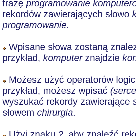
frazę
programowanie komputer
rekordów zawierających słowo
programowanie
.
Wpisane słowa zostaną znalezio
przykład,
komputer
znajdzie
ko
Możesz użyć operatorów logi
przykład, możesz wpisać
(serce
wyszukać rekordy zawierające
słowem
chirurgia
.
Użyj znaku
?
, aby znaleźć re