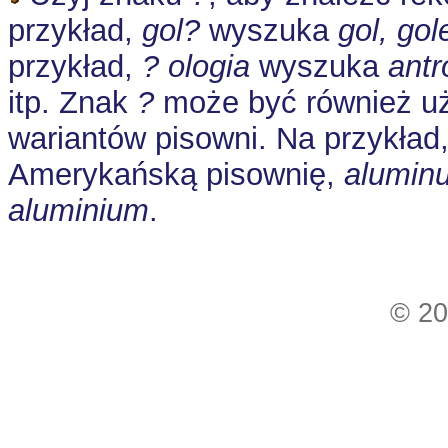
przykład,
gol?
wyszuka
gol, gol
przykład,
? ologia
wyszuka
antr
itp. Znak
?
może być również u
wariantów pisowni. Na przykład
Amerykańską pisownię,
alumin
aluminium
.
© 20