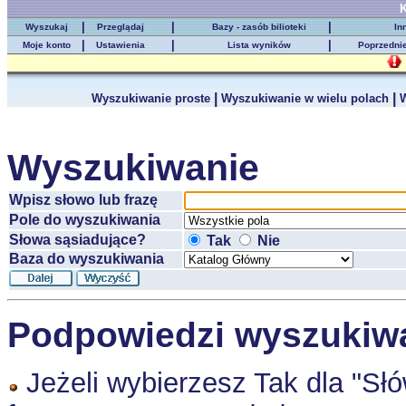
K
|
|
|
Wyszukaj
Przeglądaj
Bazy - zasób bilioteki
In
|
|
|
Moje konto
Ustawienia
Lista wyników
Poprzedni
|
|
Wyszukiwanie proste
Wyszukiwanie w wielu polach
W
Wyszukiwanie
Wpisz słowo lub frazę
Pole do wyszukiwania
Słowa sąsiadujące?
Tak
Nie
Baza do wyszukiwania
Podpowiedzi wyszukiw
Jeżeli wybierzesz Tak dla "Sł