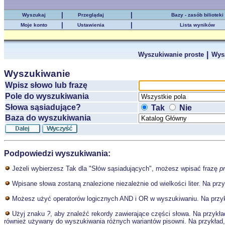
|
|
Wyszukaj
Przeglądaj
Bazy - zasób bilioteki
|
|
Moje konto
Ustawienia
Lista wyników
|
Wyszukiwanie proste
Wys
Wyszukiwanie
Wpisz słowo lub frazę
Pole do wyszukiwania
Słowa sąsiadujące?
Tak
Nie
Baza do wyszukiwania
Podpowiedzi wyszukiwania:
Jeżeli wybierzesz Tak dla "Słów sąsiadujących", możesz wpisać frazę
p
Wpisane słowa zostaną znalezione niezależnie od wielkości liter. Na prz
Możesz użyć operatorów logicznych AND i OR w wyszukiwaniu. Na przy
Użyj znaku
?
, aby znaleźć rekordy zawierające części słowa. Na przykł
również używany do wyszukiwania różnych wariantów pisowni. Na przykład