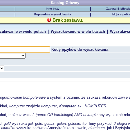
Katalog Główny
|
|
Inne bazy
Zapytaj Bibliote
|
|
Poprzednie wyszukiwania
Moja e-półk
Brak zestawu.
|
|
zukiwanie w wielu polach
Wyszukiwanie w wielu bazach
Wyszukiwa
Kody języków do wyszukiwania
rogramowanie komputerowe
a system zrozumie, że szukasz rekordów zawier
ykład,
komputer
znajdzie
komputer
,
Komputer
jak i
KOMPUTER
.
kład, możesz wpisać
(serce OR kardiologia) AND chirurgia
aby wyszukać reko
ad,
gol?
wyszuka
gol, gole, golarz, goleń, golenie,
itp. Inny przykład,
? ologia
w
,
alumi?m
wyszuka zarówno Amerykańską pisownię,
aluminum,
jak i Brytyjs