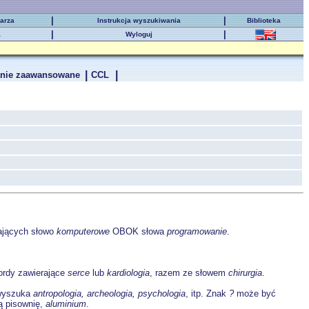
|
|
karza
Instrukcja wyszukiwania
Biblioteka
|
|
a
Wyloguj
|
|
nie zaawansowane
CCL
ających słowo
komputerowe
OBOK słowa
programowanie
.
rdy zawierające
serce
lub
kardiologia
, razem ze słowem
chirurgia
.
yszuka
antropologia, archeologia, psychologia
, itp. Znak
?
może być
ką pisownię,
aluminium
.