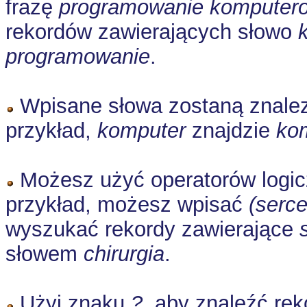
frazę
programowanie komputer
rekordów zawierających słowo
programowanie
.
Wpisane słowa zostaną znalezio
przykład,
komputer
znajdzie
ko
Możesz użyć operatorów logi
przykład, możesz wpisać
(serce
wyszukać rekordy zawierające
słowem
chirurgia
.
Użyj znaku
?
, aby znaleźć re