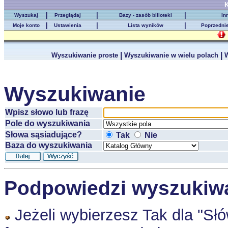
K
|
|
|
Wyszukaj
Przeglądaj
Bazy - zasób bilioteki
In
|
|
|
Moje konto
Ustawienia
Lista wyników
Poprzedni
|
|
Wyszukiwanie proste
Wyszukiwanie w wielu polach
W
Wyszukiwanie
Wpisz słowo lub frazę
Pole do wyszukiwania
Słowa sąsiadujące?
Tak
Nie
Baza do wyszukiwania
Podpowiedzi wyszukiw
Jeżeli wybierzesz Tak dla "Sł