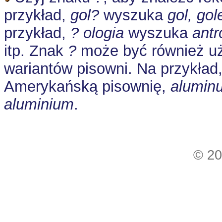
przykład,
gol?
wyszuka
gol, gol
przykład,
? ologia
wyszuka
antr
itp. Znak
?
może być również u
wariantów pisowni. Na przykład
Amerykańską pisownię,
alumin
aluminium
.
© 20