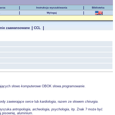
|
|
karza
Instrukcja wyszukiwania
Biblioteka
|
|
a
Wyloguj
|
|
nie zaawansowane
CCL
ających słowo
komputerowe
OBOK słowa
programowanie
.
rdy zawierające
serce
lub
kardiologia
, razem ze słowem
chirurgia
.
yszuka
antropologia, archeologia, psychologia
, itp. Znak
?
może być
ką pisownię,
aluminium
.