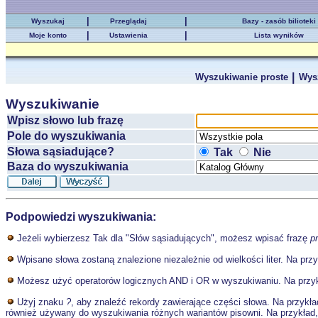
|
|
Wyszukaj
Przeglądaj
Bazy - zasób bilioteki
|
|
Moje konto
Ustawienia
Lista wyników
|
Wyszukiwanie proste
Wys
Wyszukiwanie
Wpisz słowo lub frazę
Pole do wyszukiwania
Słowa sąsiadujące?
Tak
Nie
Baza do wyszukiwania
Podpowiedzi wyszukiwania:
Jeżeli wybierzesz Tak dla "Słów sąsiadujących", możesz wpisać frazę
p
Wpisane słowa zostaną znalezione niezależnie od wielkości liter. Na prz
Możesz użyć operatorów logicznych AND i OR w wyszukiwaniu. Na przy
Użyj znaku
?
, aby znaleźć rekordy zawierające części słowa. Na przykł
również używany do wyszukiwania różnych wariantów pisowni. Na przykład