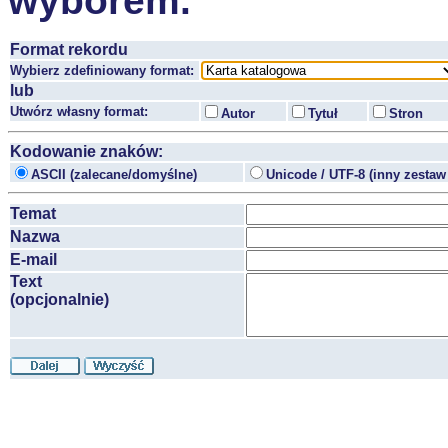
wyborem.
Format rekordu
Wybierz zdefiniowany format:
lub
Utwórz własny format:
Autor
Tytuł
Stron
Kodowanie znaków:
ASCII (zalecane/domyślne)
Unicode / UTF-8 (inny zesta
Temat
Nazwa
E-mail
Text
(opcjonalnie)