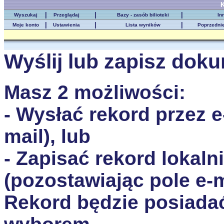
K
|
|
|
Wyszukaj
Przeglądaj
Bazy - zasób bilioteki
In
|
|
|
Moje konto
Ustawienia
Lista wyników
Poprzedni
Wyślij lub zapisz dok
Masz 2 możliwości:
- Wysłać rekord przez e
mail), lub
- Zapisać rekord lokal
(pozostawiając pole e-m
Rekord będzie posiada