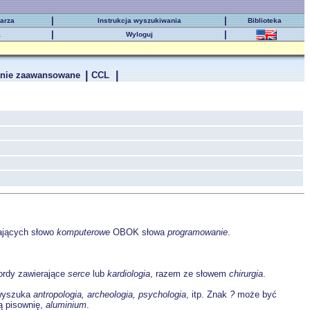
|
|
karza
Instrukcja wyszukiwania
Biblioteka
|
|
a
Wyloguj
|
|
nie zaawansowane
CCL
ających słowo
komputerowe
OBOK słowa
programowanie
.
rdy zawierające
serce
lub
kardiologia
, razem ze słowem
chirurgia
.
yszuka
antropologia, archeologia, psychologia
, itp. Znak
?
może być
ką pisownię,
aluminium
.