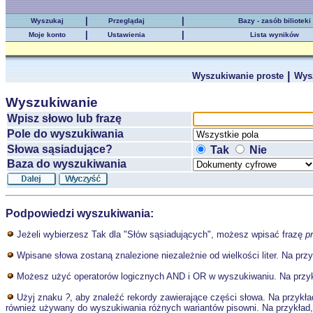
|
|
Wyszukaj
Przeglądaj
Bazy - zasób bilioteki
|
|
Moje konto
Ustawienia
Lista wyników
|
Wyszukiwanie proste
Wys
Wyszukiwanie
Wpisz słowo lub frazę
Pole do wyszukiwania
Słowa sąsiadujące?
Tak
Nie
Baza do wyszukiwania
Podpowiedzi wyszukiwania:
Jeżeli wybierzesz Tak dla "Słów sąsiadujących", możesz wpisać frazę
p
Wpisane słowa zostaną znalezione niezależnie od wielkości liter. Na prz
Możesz użyć operatorów logicznych AND i OR w wyszukiwaniu. Na przy
Użyj znaku
?
, aby znaleźć rekordy zawierające części słowa. Na przykł
również używany do wyszukiwania różnych wariantów pisowni. Na przykład