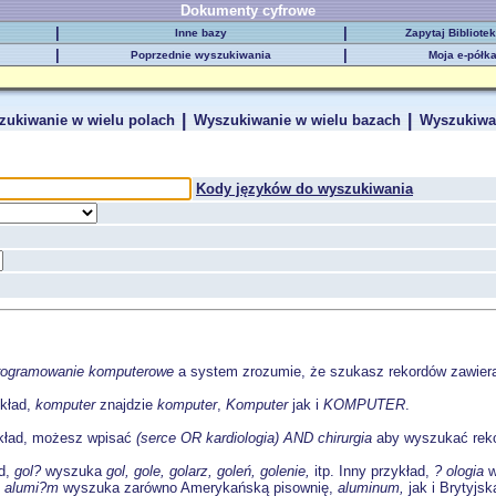
Dokumenty cyfrowe
|
|
Inne bazy
Zapytaj Bibliote
|
|
Poprzednie wyszukiwania
Moja e-półk
|
|
zukiwanie w wielu polach
Wyszukiwanie w wielu bazach
Wyszukiwa
Kody języków do wyszukiwania
rogramowanie komputerowe
a system zrozumie, że szukasz rekordów zawier
ykład,
komputer
znajdzie
komputer
,
Komputer
jak i
KOMPUTER
.
kład, możesz wpisać
(serce OR kardiologia) AND chirurgia
aby wyszukać reko
ad,
gol?
wyszuka
gol, gole, golarz, goleń, golenie,
itp. Inny przykład,
? ologia
w
,
alumi?m
wyszuka zarówno Amerykańską pisownię,
aluminum,
jak i Brytyjs